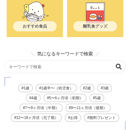
おすすめ食品
離乳食グッズ
気になるキーワードで検索
1歳
1歳半〜（幼児食）
2歳
3歳
4歳
5〜6ヶ月頃（初期）
5歳
7〜8ヶ月頃（中期）
9〜11ヶ月頃（後期）
12〜18ヶ月頃（完了期）
お得
無料プレゼント