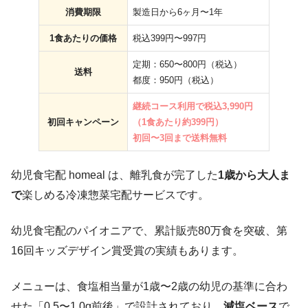
消費期限
製造日から6ヶ月〜1年
1食あたりの価格
税込399円〜997円
定期：650〜800円（税込）
送料
都度：950円（税込）
継続コース利用で税込3,990円
初回キャンペーン
（1食あたり約399円）
初回〜3回まで送料無料
幼児食宅配 homeal は、離乳食が完了した
1歳から大人ま
で
楽しめる冷凍惣菜宅配サービスです。
幼児食宅配のパイオニアで、累計販売80万食を突破、第
16回キッズデザイン賞受賞の実績もあります。
メニューは、食塩相当量が1歳〜2歳の幼児の基準に合わ
せた「0.5〜1.0g前後」で設計されており、
減塩ベース
で