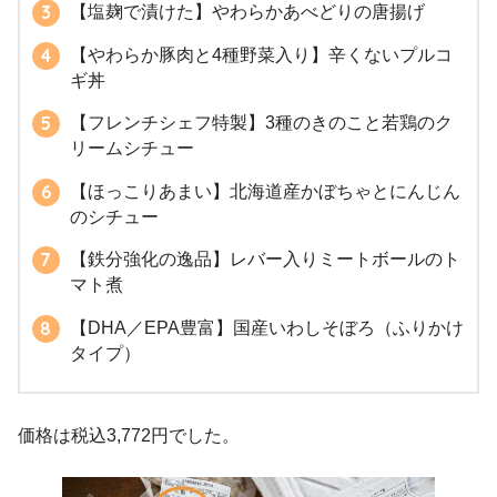
【塩麹で漬けた】やわらかあべどりの唐揚げ
【やわらか豚肉と4種野菜入り】辛くないプルコ
ギ丼
【フレンチシェフ特製】3種のきのこと若鶏のク
リームシチュー
【ほっこりあまい】北海道産かぼちゃとにんじん
のシチュー
【鉄分強化の逸品】レバー入りミートボールのト
マト煮
【DHA／EPA豊富】国産いわしそぼろ（ふりかけ
タイプ）
価格は税込3,772円でした。