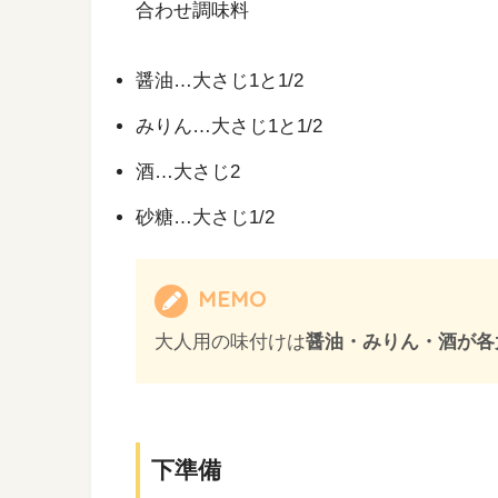
合わせ調味料
醤油…大さじ1と1/2
みりん…大さじ1と1/2
酒…大さじ2
砂糖…大さじ1/2
MEMO
大人用の味付けは
醤油・みりん・酒が各
下準備